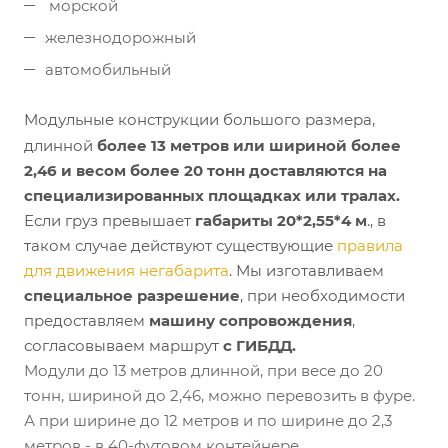
морской
железнодорожный
автомобильный
Модульные конструкции большого размера,
длинной
более 13 метров или шириной более
2,46 и весом более 20 тонн доставляются на
специализированных площадках или тралах.
Если груз превышает
габариты 20*2,55*4 м
., в
таком случае действуют существующие
п
равила
для движения негабарита
. Мы изготавливаем
специальное разрешение
, при необходимости
предоставляем
машину сопровождения
,
согласовываем маршрут
с ГИБДД.
Модули до 13 метров длинной, при весе до 20
тонн, шириной до 2,46, можно перевозить в фуре.
А при ширине до 12 метров и по ширине до 2,3
метров - в 40-футовом контейнере.