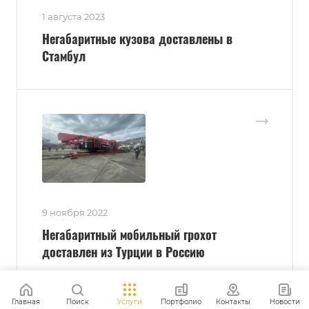
1 августа 2023
Негабаритные кузова доставлены в
Стамбул
9 ноября 2022
Негабаритный мобильный грохот
доставлен из Турции в Россию
Современный
самоходный мобильный
грохот доставлен
нашими
Главная
Поиск
Услуги
Портфолио
Контакты
Новости
специалистами из Турции. Доставка