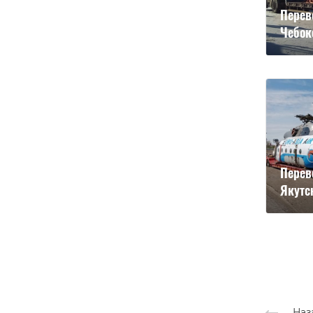
Перев
Чебок
Перев
Якутс
Наз