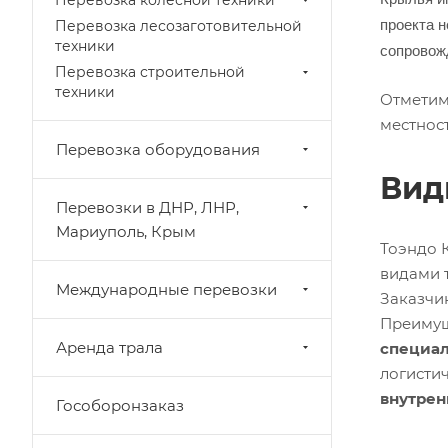
Перевозка колесной техники
проекта 
Перевозка лесозаготовительной
техники
сопровож
Перевозка строительной
техники
Отметим
местност
Перевозка оборудования
Вид
Перевозки в ДНР, ЛНР,
Мариуполь, Крым
Тоэндо 
видами 
Международные перевозки
Заказчи
Преимущ
Аренда трала
специал
логисти
внутрен
Гособоронзаказ