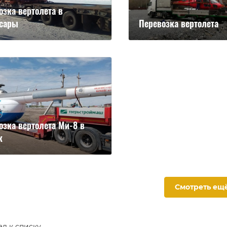
озка вертолета в
сары
Перевозка вертолета
озка вертолета Ми-8 в
к
Смотреть ещ
ад к списку