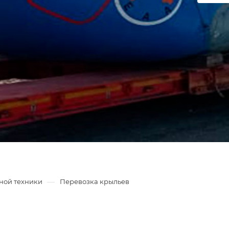
—
ной техники
Перевозка крыльев