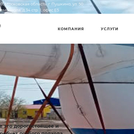
07, Московская область, г. Пушкино, ул. 50
Комсомола, д.34 стр. 1, офис E5
И
КОМПАНИЯ
УСЛУГИ
е это дорогостоящее и
ребует особого подхода