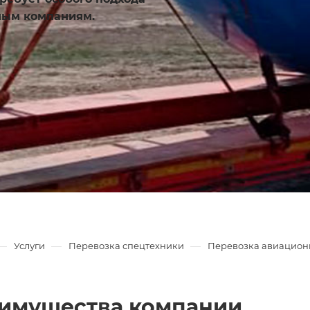
тным компаниям.
—
—
—
Услуги
Перевозка спецтехники
Перевозка авиацион
имущества компании