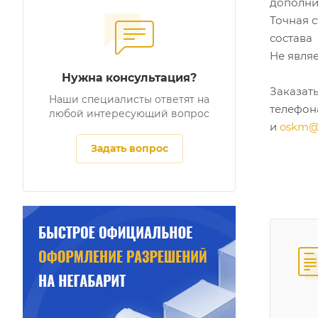
дополнит
Точная 
состава
Не явля
Нужна консультация?
Заказат
Наши специалисты ответят на
телефо
любой интересующий вопрос
и
oskm@
Задать вопрос