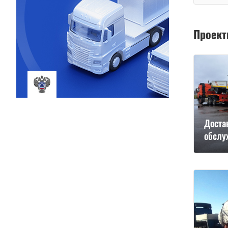
Проек
Доста
обслу