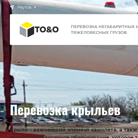
1412
Реутов
лет 
ПЕРЕВОЗКА НЕГАБАРИТНЫХ 
ТЯЖЕЛОВЕСНЫХ ГРУЗОВ
Перевозка спецтехники
Перевозка крыльев
Крыло – важнейший элемент самолета, а такж
высокотехнологичное оборудование, которое т