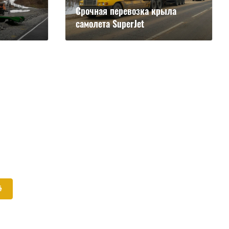
Срочная перевозка крыла
самолета SuperJet
ё