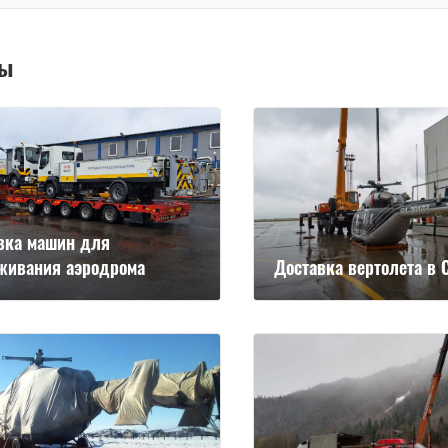
ты
вка машин для
живания аэродрома
Доставка вертолета в 