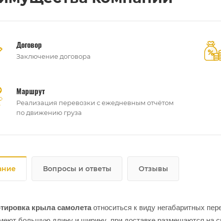
Договор
Заключение договора
Маршрут
Реализация перевозки с ежедневным отчётом
по движению груза
ание
Вопросы и ответы
Отзывы
тировка крыла самолета
относиться к виду негабаритных пер
меют большую длину и ширину, при доставке размещаются на с