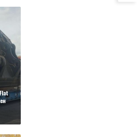
Flat
жен