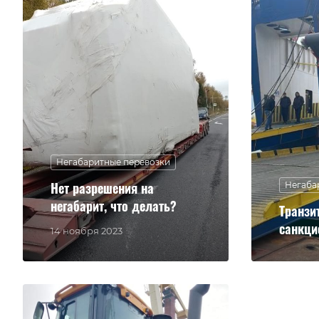
Негабаритные перевозки
Нет разрешения на
Негаба
негабарит, что делать?
Транзи
санкци
14 ноября 2023